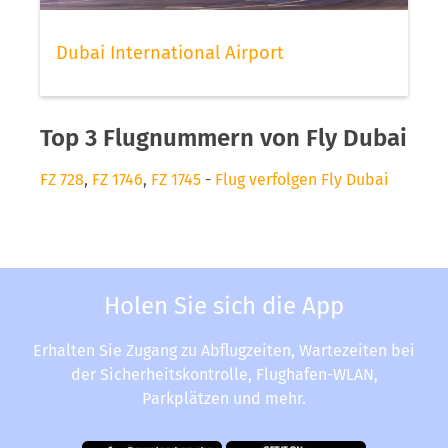
Dubai International Airport
Top 3 Flugnummern von Fly Dubai
FZ 728
,
FZ 1746
,
FZ 1745
-
Flug verfolgen Fly Dubai
Holen Sie sich die App
Erhalten Sie Zugang zu Abflugzeiten, Wartezeiten bei
der Sicherheitskontrolle, Flughafen-WLAN,
Parkplätzen und mehr.