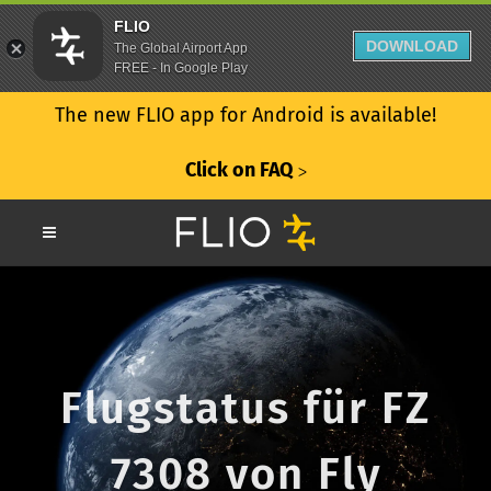
FLIO
DOWNLOAD
The Global Airport App
FREE - In Google Play
The new FLIO app for Android is available!
Click on FAQ
ᐳ
Flugstatus für FZ
7308 von Fly