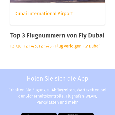
Dubai International Airport
Top 3 Flugnummern von Fly Dubai
FZ 728
,
FZ 1746
,
FZ 1745
-
Flug verfolgen Fly Dubai
Holen Sie sich die App
Erhalten Sie Zugang zu Abflugzeiten, Wartezeiten bei
der Sicherheitskontrolle, Flughafen-WLAN,
Parkplätzen und mehr.