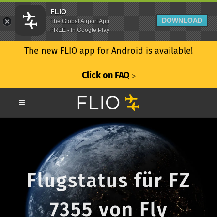
FLIO
DOWNLOAD
The Global Airport App
FREE - In Google Play
The new FLIO app for Android is available!
Click on FAQ
ᐳ
Flugstatus für FZ
7355 von Fly