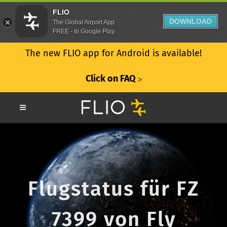
FLIO
DOWNLOAD
The Global Airport App
FREE - In Google Play
The new FLIO app for Android is available!
Click on FAQ
ᐳ
Flugstatus für FZ
7399 von Fly