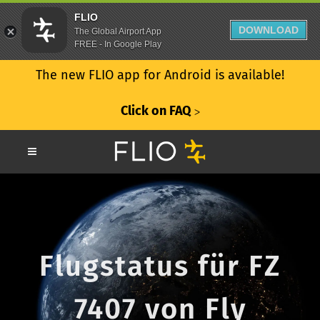
FLIO
DOWNLOAD
The Global Airport App
FREE - In Google Play
The new FLIO app for Android is available!
Click on FAQ
ᐳ
Flugstatus für FZ
7407 von Fly