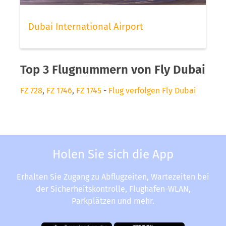
Dubai International Airport
Top 3 Flugnummern von Fly Dubai
FZ 728
,
FZ 1746
,
FZ 1745
-
Flug verfolgen Fly Dubai
Holen Sie sich die App
Erhalten Sie Zugang zu Abflugzeiten, Wartezeiten bei
der Sicherheitskontrolle, Flughafen-WLAN,
Parkplätzen und mehr.