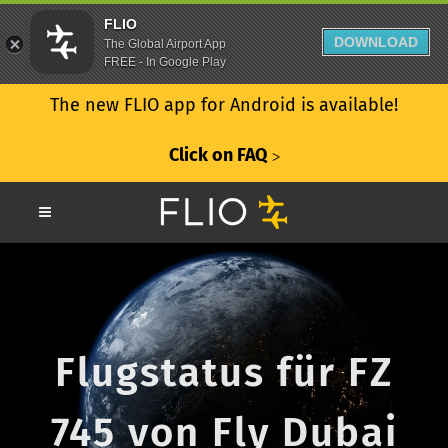
FLIO
DOWNLOAD
The Global Airport App
FREE - In Google Play
The new FLIO app for Android is available!
Click on FAQ
ᐳ
Flugstatus für FZ
745 von Fly Dubai