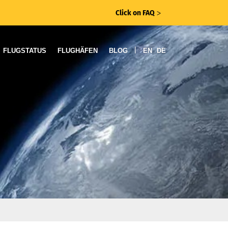
Click on FAQ
ᐳ
|
FLUGSTATUS
FLUGHÄFEN
BLOG
EN
DE