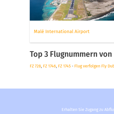
Malé International Airport
Top 3 Flugnummern von 
FZ 728
,
FZ 1746
,
FZ 1745
-
Flug verfolgen Fly Du
Erhalten Sie Zugang zu Abfl