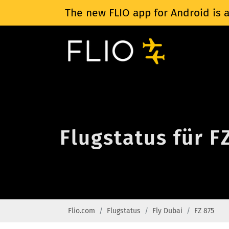
The new FLIO app for Android is a
Flugstatus für F
Flio.com
Flugstatus
Fly Dubai
FZ 875