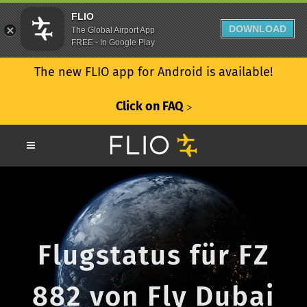
FLIO
DOWNLOAD
The Global Airport App
FREE - In Google Play
The new FLIO app for Android is available!
Click on FAQ
ᐳ
Flugstatus für FZ
882 von Fly Dubai