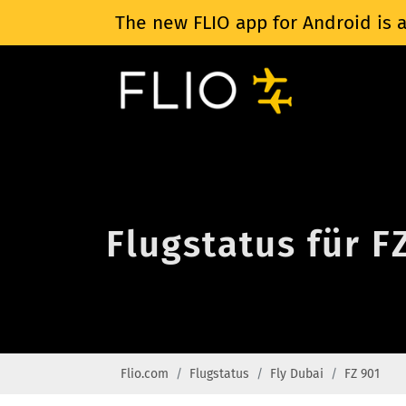
The new FLIO app for Android is a
Flugstatus für F
Flio.com
Flugstatus
Fly Dubai
FZ 901