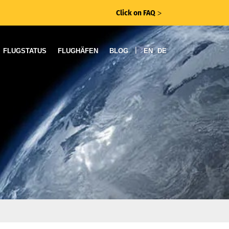
Click on FAQ
ᐳ
|
FLUGSTATUS
FLUGHÄFEN
BLOG
EN
DE