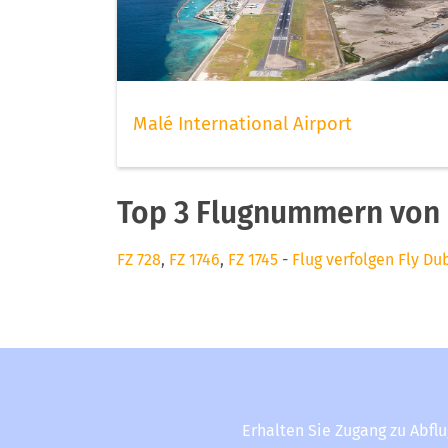
Malé International Airport
Top 3 Flugnummern von 
FZ 728
,
FZ 1746
,
FZ 1745
-
Flug verfolgen Fly Du
Erhalten Sie Zugang zu Abfl