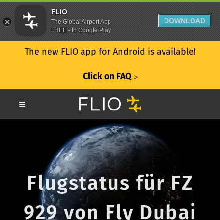
FLIO
DOWNLOAD
The Global Airport App
FREE - In Google Play
The new FLIO app for Android is available!
Click on FAQ
ᐳ
Flugstatus für FZ
929 von Fly Dubai