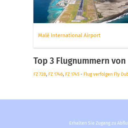
Malé International Airport
Top 3 Flugnummern von 
FZ 728
,
FZ 1746
,
FZ 1745
-
Flug verfolgen Fly Du
Erhalten Sie Zugang zu Abfl