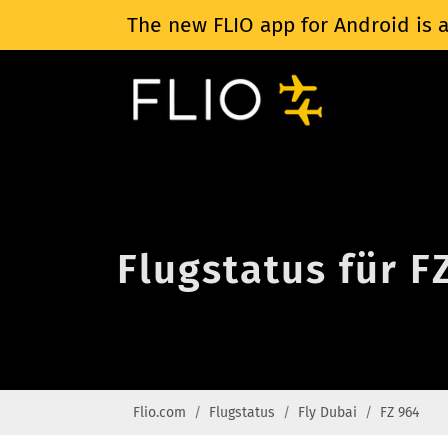
The new FLIO app for Android is a
Flugstatus für F
Flio.com
Flugstatus
Fly Dubai
FZ 964