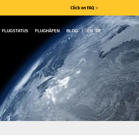
Click on FAQ
ᐳ
|
FLUGSTATUS
FLUGHÄFEN
BLOG
EN
DE