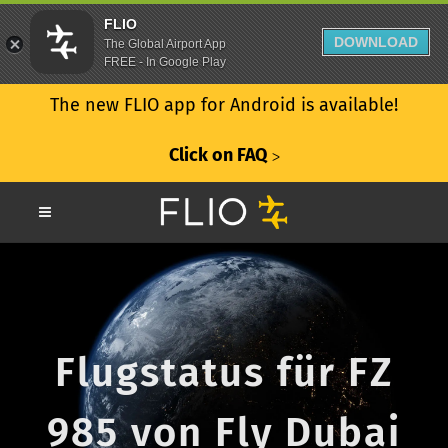
FLIO
DOWNLOAD
The Global Airport App
FREE - In Google Play
The new FLIO app for Android is available!
Click on FAQ
ᐳ
Flugstatus für FZ
985 von Fly Dubai