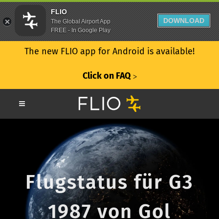
FLIO
DOWNLOAD
The Global Airport App
FREE - In Google Play
The new FLIO app for Android is available!
Click on FAQ
ᐳ
Flugstatus für G3
1987 von Gol