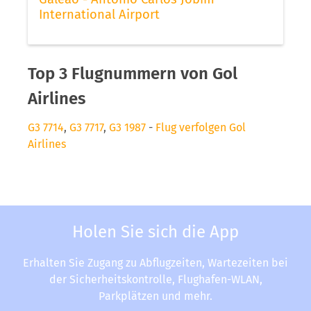
International Airport
Top 3 Flugnummern von Gol
Airlines
G3 7714
,
G3 7717
,
G3 1987
-
Flug verfolgen Gol
Airlines
Holen Sie sich die App
Erhalten Sie Zugang zu Abflugzeiten, Wartezeiten bei
der Sicherheitskontrolle, Flughafen-WLAN,
Parkplätzen und mehr.