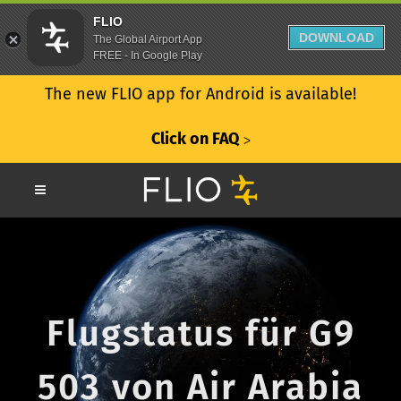
FLIO
DOWNLOAD
The Global Airport App
FREE - In Google Play
The new FLIO app for Android is available!
Click on FAQ
ᐳ
Flugstatus für G9
503 von Air Arabia