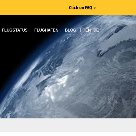
Click on FAQ
ᐳ
|
FLUGSTATUS
FLUGHÄFEN
BLOG
EN
DE