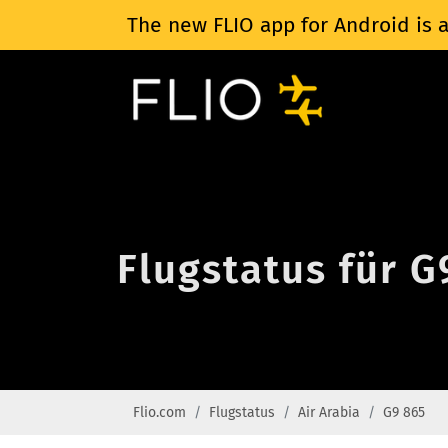
The new FLIO app for Android is a
Flugstatus für G
Flio.com
Flugstatus
Air Arabia
G9 865