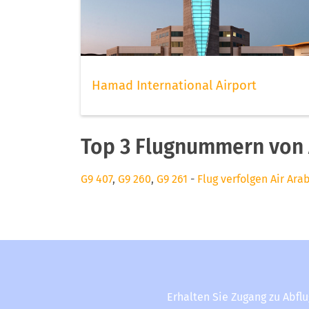
Hamad International Airport
Top 3 Flugnummern von 
G9 407
,
G9 260
,
G9 261
-
Flug verfolgen Air Ara
Erhalten Sie Zugang zu Abfl