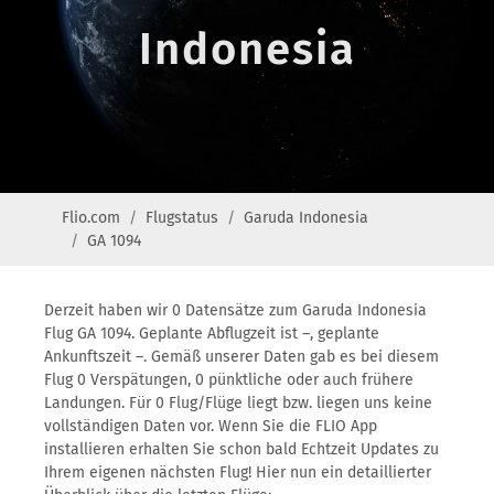
Indonesia
Flio.com
Flugstatus
Garuda Indonesia
GA 1094
Derzeit haben wir 0 Datensätze zum Garuda Indonesia
Flug GA 1094. Geplante Abflugzeit ist –, geplante
Ankunftszeit –. Gemäß unserer Daten gab es bei diesem
Flug 0 Verspätungen, 0 pünktliche oder auch frühere
Landungen. Für 0 Flug/Flüge liegt bzw. liegen uns keine
vollständigen Daten vor. Wenn Sie die FLIO App
installieren erhalten Sie schon bald Echtzeit Updates zu
Ihrem eigenen nächsten Flug! Hier nun ein detaillierter