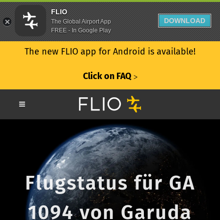
FLIO
DOWNLOAD
The Global Airport App
FREE - In Google Play
The new FLIO app for Android is available!
Click on FAQ
ᐳ
Flugstatus für GA
1094 von Garuda