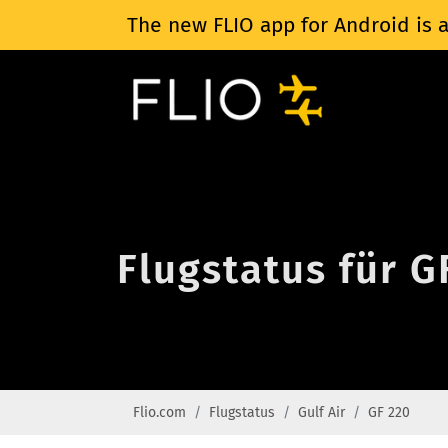
The new FLIO app for Android is a
Flugstatus für G
Flio.com
Flugstatus
Gulf Air
GF 220