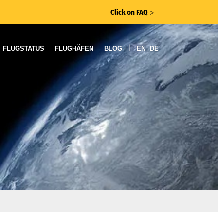
Click on FAQ
ᐳ
|
FLUGSTATUS
FLUGHÄFEN
BLOG
EN
DE