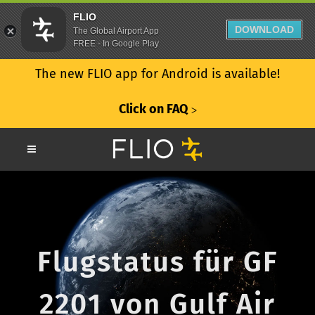
FLIO
DOWNLOAD
The Global Airport App
FREE - In Google Play
The new FLIO app for Android is available!
Click on FAQ
ᐳ
Flugstatus für GF
2201 von Gulf Air