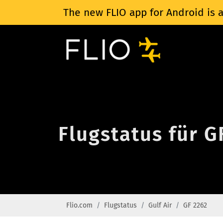
The new FLIO app for Android is a
Flugstatus für G
Flio.com
Flugstatus
Gulf Air
GF 2262