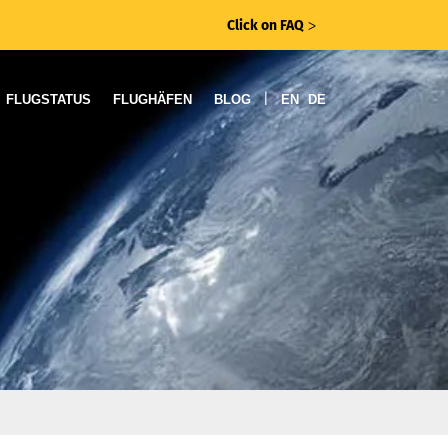
Click on FAQ
ᐳ
|
FLUGSTATUS
FLUGHÄFEN
BLOG
EN
DE