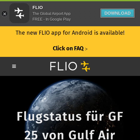
FLIO
DOWNLOAD
The Global Airport App
FREE - In Google Play
The new FLIO app for Android is available!
Click on FAQ
ᐳ
Flugstatus für GF
25 von Gulf Air