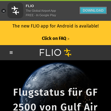
FLIO
DOWNLOAD
The Global Airport App
FREE - In Google Play
The new FLIO app for Android is available!
Click on FAQ
ᐳ
Flugstatus für GF
2500 von Gulf Air