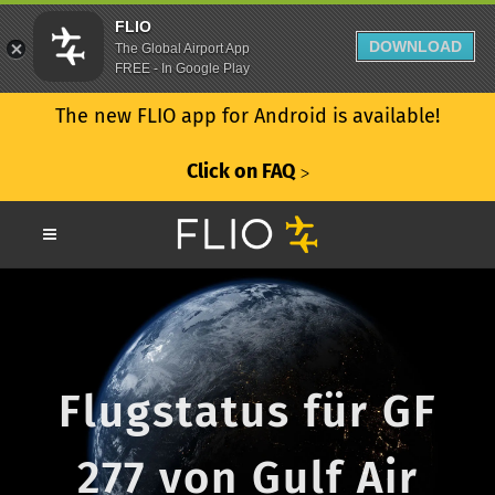
FLIO
DOWNLOAD
The Global Airport App
FREE - In Google Play
The new FLIO app for Android is available!
Click on FAQ
ᐳ
Flugstatus für GF
277 von Gulf Air