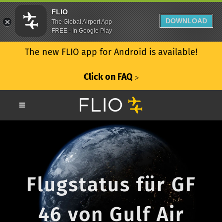
FLIO
DOWNLOAD
The Global Airport App
FREE - In Google Play
The new FLIO app for Android is available!
Click on FAQ
ᐳ
Flugstatus für GF
46 von Gulf Air