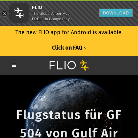
FLIO
DOWNLOAD
The Global Airport App
FREE - In Google Play
The new FLIO app for Android is available!
Click on FAQ
ᐳ
Flugstatus für GF
504 von Gulf Air