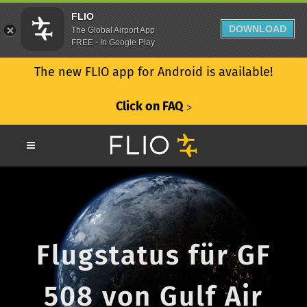
FLIO
DOWNLOAD
The Global Airport App
FREE - In Google Play
The new FLIO app for Android is available!
Click on FAQ
ᐳ
Flugstatus für GF
508 von Gulf Air