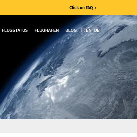
Click on FAQ
ᐳ
|
FLUGSTATUS
FLUGHÄFEN
BLOG
EN
DE