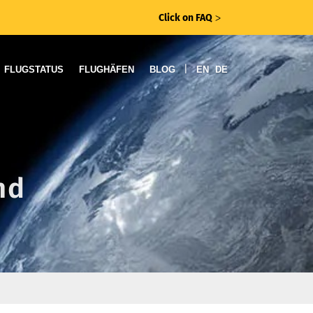
Click on FAQ
ᐳ
|
FLUGSTATUS
FLUGHÄFEN
BLOG
EN
DE
nd