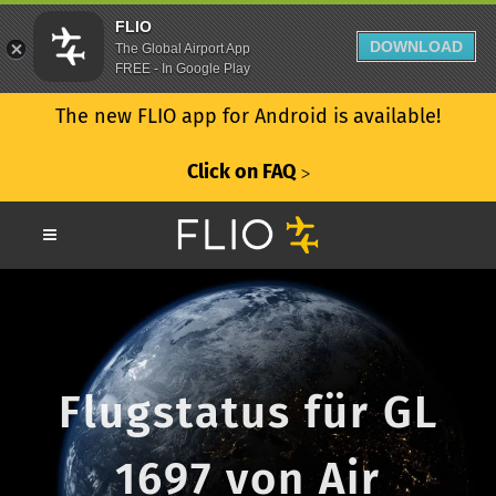
FLIO
DOWNLOAD
The Global Airport App
FREE - In Google Play
The new FLIO app for Android is available!
Click on FAQ
ᐳ
Flugstatus für GL
1697 von Air