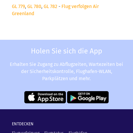
GL 779
,
GL 780
,
GL 782
-
Flug verfolgen Air
Greenland
Holen Sie sich die App
Erhalten Sie Zugang zu Abflugzeiten, Wartezeiten bei
der Sicherheitskontrolle, Flughafen-WLAN,
Parkplätzen und mehr.
ENTDECKEN