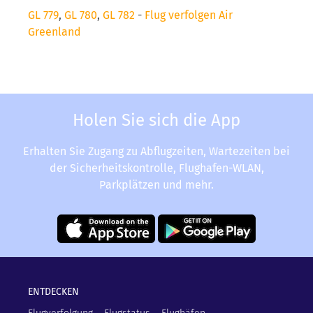
GL 779
,
GL 780
,
GL 782
-
Flug verfolgen Air
Greenland
Holen Sie sich die App
Erhalten Sie Zugang zu Abflugzeiten, Wartezeiten bei
der Sicherheitskontrolle, Flughafen-WLAN,
Parkplätzen und mehr.
ENTDECKEN