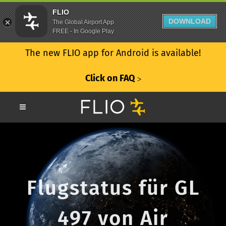
FLIO
DOWNLOAD
The Global Airport App
FREE - In Google Play
The new FLIO app for Android is available!
Click on FAQ
ᐳ
Flugstatus für GL
497 von Air