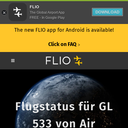
FLIO
DOWNLOAD
The Global Airport App
FREE - In Google Play
The new FLIO app for Android is available!
Click on FAQ
ᐳ
Flugstatus für GL
533 von Air