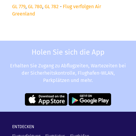
GL 779
,
GL 780
,
GL 782
-
Flug verfolgen Air
Greenland
Holen Sie sich die App
Erhalten Sie Zugang zu Abflugzeiten, Wartezeiten bei
der Sicherheitskontrolle, Flughafen-WLAN,
Parkplätzen und mehr.
ENTDECKEN