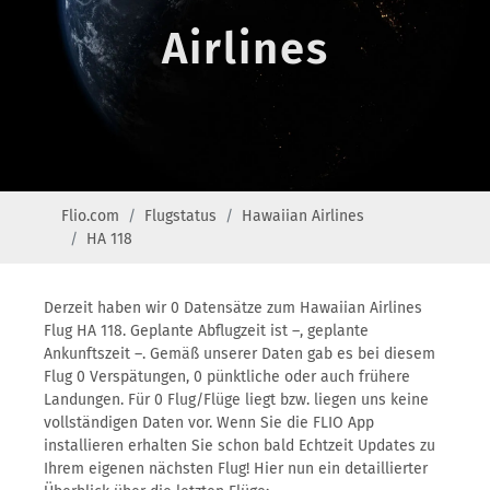
Airlines
Flio.com
Flugstatus
Hawaiian Airlines
HA 118
Derzeit haben wir 0 Datensätze zum Hawaiian Airlines
Flug HA 118. Geplante Abflugzeit ist –, geplante
Ankunftszeit –. Gemäß unserer Daten gab es bei diesem
Flug 0 Verspätungen, 0 pünktliche oder auch frühere
Landungen. Für 0 Flug/Flüge liegt bzw. liegen uns keine
vollständigen Daten vor. Wenn Sie die FLIO App
installieren erhalten Sie schon bald Echtzeit Updates zu
Ihrem eigenen nächsten Flug! Hier nun ein detaillierter