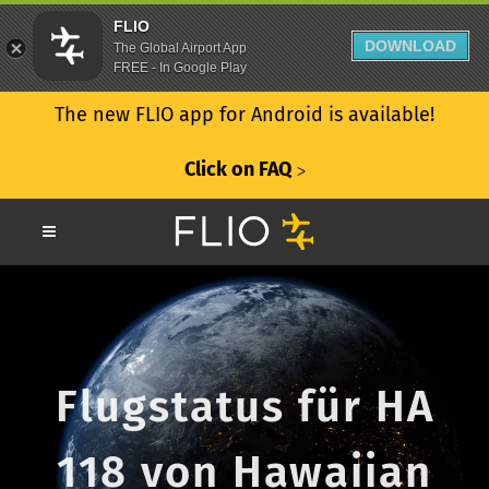
FLIO
DOWNLOAD
The Global Airport App
FREE - In Google Play
The new FLIO app for Android is available!
Click on FAQ
ᐳ
Flugstatus für HA
118 von Hawaiian