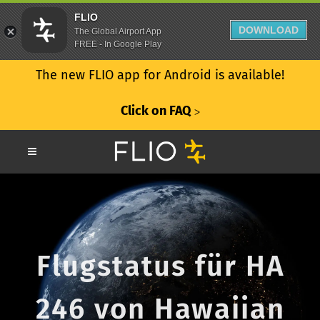
FLIO
DOWNLOAD
The Global Airport App
FREE - In Google Play
The new FLIO app for Android is available!
Click on FAQ
ᐳ
Flugstatus für HA
246 von Hawaiian