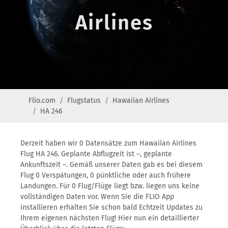
Airlines
Flio.com
Flugstatus
Hawaiian Airlines
HA 246
Derzeit haben wir 0 Datensätze zum Hawaiian Airlines
Flug HA 246. Geplante Abflugzeit ist –, geplante
Ankunftszeit –. Gemäß unserer Daten gab es bei diesem
Flug 0 Verspätungen, 0 pünktliche oder auch frühere
Landungen. Für 0 Flug/Flüge liegt bzw. liegen uns keine
vollständigen Daten vor. Wenn Sie die FLIO App
installieren erhalten Sie schon bald Echtzeit Updates zu
Ihrem eigenen nächsten Flug! Hier nun ein detaillierter