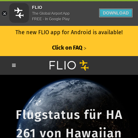
FLIO
DOWNLOAD
The Global Airport App
FREE - In Google Play
The new FLIO app for Android is available!
Click on FAQ
ᐳ
Flugstatus für HA
261 von Hawaiian