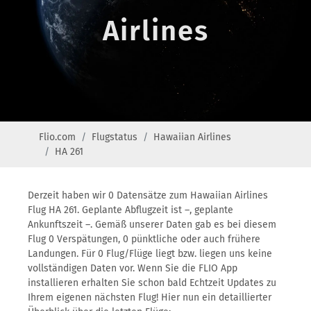
Airlines
Flio.com
Flugstatus
Hawaiian Airlines
HA 261
Derzeit haben wir 0 Datensätze zum Hawaiian Airlines
Flug HA 261. Geplante Abflugzeit ist –, geplante
Ankunftszeit –. Gemäß unserer Daten gab es bei diesem
Flug 0 Verspätungen, 0 pünktliche oder auch frühere
Landungen. Für 0 Flug/Flüge liegt bzw. liegen uns keine
vollständigen Daten vor. Wenn Sie die FLIO App
installieren erhalten Sie schon bald Echtzeit Updates zu
Ihrem eigenen nächsten Flug! Hier nun ein detaillierter