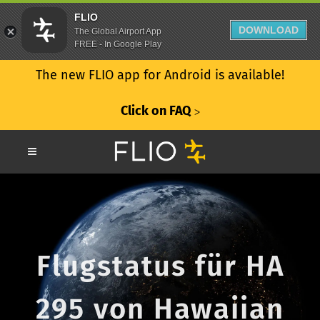
FLIO
DOWNLOAD
The Global Airport App
FREE - In Google Play
The new FLIO app for Android is available!
Click on FAQ
ᐳ
Flugstatus für HA
295 von Hawaiian