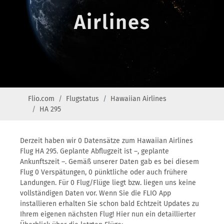
Airlines
Flio.com
Flugstatus
Hawaiian Airlines
HA 295
Derzeit haben wir 0 Datensätze zum Hawaiian Airlines
Flug HA 295. Geplante Abflugzeit ist –, geplante
Ankunftszeit –. Gemäß unserer Daten gab es bei diesem
Flug 0 Verspätungen, 0 pünktliche oder auch frühere
Landungen. Für 0 Flug/Flüge liegt bzw. liegen uns keine
vollständigen Daten vor. Wenn Sie die FLIO App
installieren erhalten Sie schon bald Echtzeit Updates zu
Ihrem eigenen nächsten Flug! Hier nun ein detaillierter