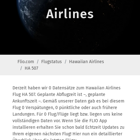
Airlines
Flio.com
Flugstatus
Hawaiian Airlines
HA 507
Derzeit haben wir 0 Datensätze zum Hawaiian Airlines
Flug HA 507. Geplante Abflugzeit ist –, geplante
Ankunftszeit –. Gemäß unserer Daten gab es bei diesem
Flug 0 Verspätungen, 0 pünktliche oder auch frühere
Landungen. Für 0 Flug/Flüge liegt bzw. liegen uns keine
vollständigen Daten vor. Wenn Sie die FLIO App
installieren erhalten Sie schon bald Echtzeit Updates zu
Ihrem eigenen nächsten Flug! Hier nun ein detaillierter