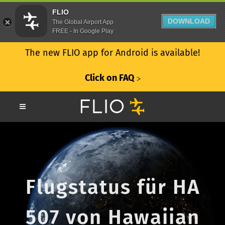
FLIO
DOWNLOAD
The Global Airport App
FREE - In Google Play
The new FLIO app for Android is available!
Click on FAQ
ᐳ
Flugstatus für HA
507 von Hawaiian