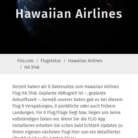
Hawaiian Airlines
Flio.com
Flugstatus
Hawaiian Airlines
HA 5148
Derzeit haben wir 0 Datensätze zum Hawaiian Airlines
Flug HA 5148. Geplante Abflugzeit ist –, geplante
Ankunftszeit –. Gemäß unserer Daten gab es bei diesem
Flug 0 Verspätungen, 0 pünktliche oder auch frühere
Landungen. Für 0 Flug/Flüge liegt bzw. liegen uns keine
vollständigen Daten vor. Wenn Sie die FLIO App
installieren erhalten Sie schon bald Echtzeit Updates zu
Ihrem eigenen nächsten Flug! Hier nun ein detaillierter