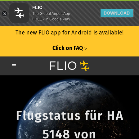
FLIO
DOWNLOAD
The Global Airport App
FREE - In Google Play
The new FLIO app for Android is available!
Click on FAQ
ᐳ
Flugstatus für HA
5148 von