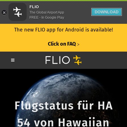
FLIO
DOWNLOAD
The Global Airport App
FREE - In Google Play
The new FLIO app for Android is available!
Click on FAQ
ᐳ
Flugstatus für HA
54 von Hawaiian