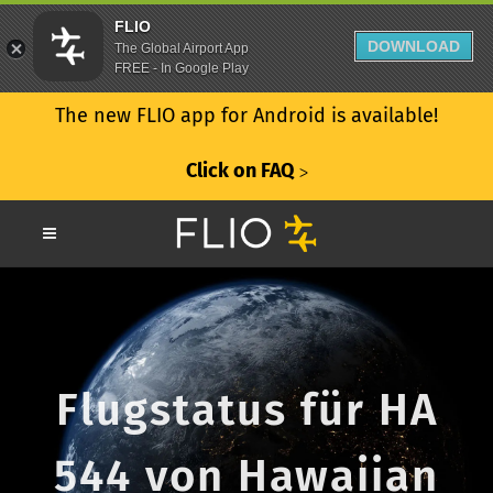
FLIO
DOWNLOAD
The Global Airport App
FREE - In Google Play
The new FLIO app for Android is available!
Click on FAQ
ᐳ
Flugstatus für HA
544 von Hawaiian