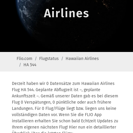
Airlines
Flio.com
Flugstatus
Hawaiian Airlines
HA 544
Derzeit haben wir 0 Datensätze zum Hawaiian Airlines
Flug HA 544. Geplante Abflugzeit ist –, geplante
Ankunftszeit –. Gemäß unserer Daten gab es bei diesem
Flug 0 Verspätungen, 0 pünktliche oder auch frühere
Landungen. Für 0 Flug/Flüge liegt bzw. liegen uns keine
vollständigen Daten vor. Wenn Sie die FLIO App
installieren erhalten Sie schon bald Echtzeit Updates zu
Ihrem eigenen nächsten Flug! Hier nun ein detaillierter