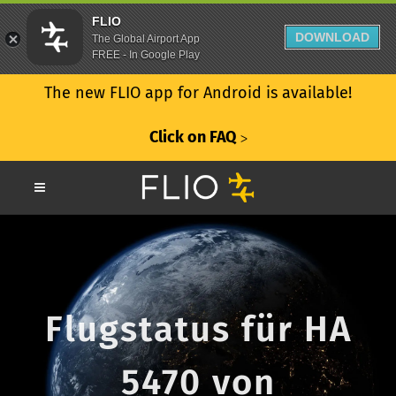
FLIO
DOWNLOAD
The Global Airport App
FREE - In Google Play
The new FLIO app for Android is available!
Click on FAQ
ᐳ
Flugstatus für HA
5470 von