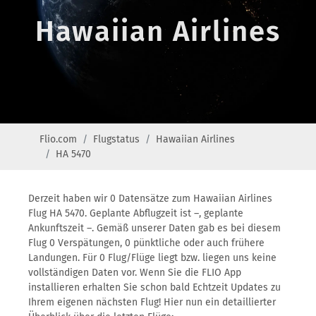
Hawaiian Airlines
Flio.com
Flugstatus
Hawaiian Airlines
HA 5470
Derzeit haben wir 0 Datensätze zum Hawaiian Airlines
Flug HA 5470. Geplante Abflugzeit ist –, geplante
Ankunftszeit –. Gemäß unserer Daten gab es bei diesem
Flug 0 Verspätungen, 0 pünktliche oder auch frühere
Landungen. Für 0 Flug/Flüge liegt bzw. liegen uns keine
vollständigen Daten vor. Wenn Sie die FLIO App
installieren erhalten Sie schon bald Echtzeit Updates zu
Ihrem eigenen nächsten Flug! Hier nun ein detaillierter