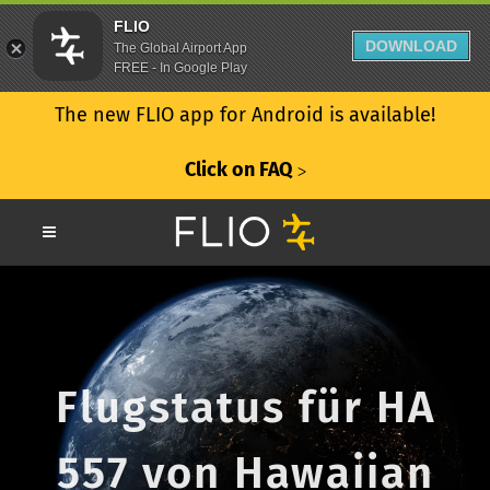
FLIO
DOWNLOAD
The Global Airport App
FREE - In Google Play
The new FLIO app for Android is available!
Click on FAQ
ᐳ
Flugstatus für HA
557 von Hawaiian