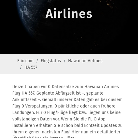
Airlines
Flio.com
Flugstatus
Hawaiian Airlines
HA 557
Derzeit haben wir 0 Datensätze zum Hawaiian Airlines
Flug HA 557. Geplante Abflugzeit ist –, geplante
Ankunftszeit –. Gemäß unserer Daten gab es bei diesem
Flug 0 Verspätungen, 0 pünktliche oder auch frühere
Landungen. Für 0 Flug/Flüge liegt bzw. liegen uns keine
vollständigen Daten vor. Wenn Sie die FLIO App
installieren erhalten Sie schon bald Echtzeit Updates zu
Ihrem eigenen nächsten Flug! Hier nun ein detaillierter