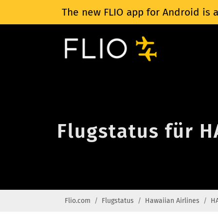
The new FLIO app for Android is a
Flugstatus für H
Flio.com
Flugstatus
Hawaiian Airlines
HA