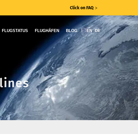
Click on FAQ
ᐳ
|
FLUGSTATUS
FLUGHÄFEN
BLOG
EN
DE
lines