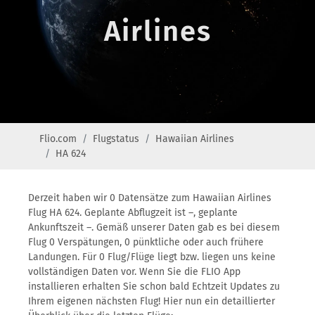
Airlines
Flio.com
Flugstatus
Hawaiian Airlines
HA 624
Derzeit haben wir 0 Datensätze zum Hawaiian Airlines
Flug HA 624. Geplante Abflugzeit ist –, geplante
Ankunftszeit –. Gemäß unserer Daten gab es bei diesem
Flug 0 Verspätungen, 0 pünktliche oder auch frühere
Landungen. Für 0 Flug/Flüge liegt bzw. liegen uns keine
vollständigen Daten vor. Wenn Sie die FLIO App
installieren erhalten Sie schon bald Echtzeit Updates zu
Ihrem eigenen nächsten Flug! Hier nun ein detaillierter