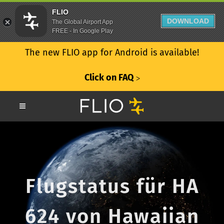
FLIO
DOWNLOAD
The Global Airport App
FREE - In Google Play
The new FLIO app for Android is available!
Click on FAQ
ᐳ
Flugstatus für HA
624 von Hawaiian