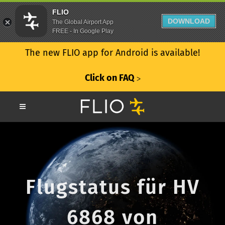
FLIO
DOWNLOAD
The Global Airport App
FREE - In Google Play
The new FLIO app for Android is available!
Click on FAQ
ᐳ
Flugstatus für HV
6868 von