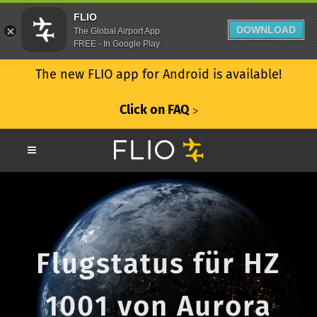
FLIO
DOWNLOAD
The Global Airport App
FREE - In Google Play
The new FLIO app for Android is available!
Click on FAQ
ᐳ
Flugstatus für HZ
1001 von Aurora