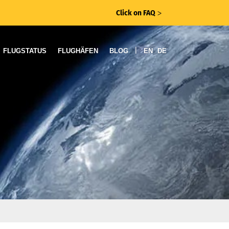
Click on FAQ
ᐳ
|
FLUGSTATUS
FLUGHÄFEN
BLOG
EN
DE