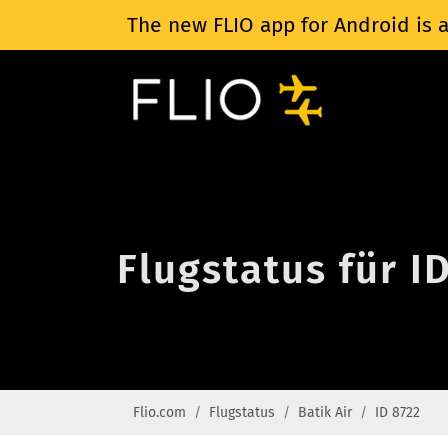
The new FLIO app for Android is a
Flugstatus für I
Flio.com
Flugstatus
Batik Air
ID 8722