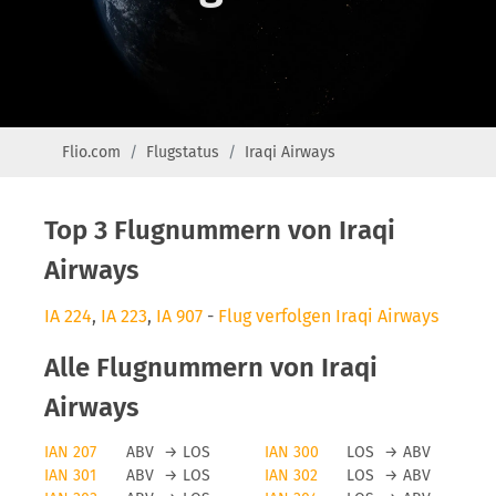
Flio.com
Flugstatus
Iraqi Airways
Top 3 Flugnummern von Iraqi
Airways
IA 224
,
IA 223
,
IA 907
-
Flug verfolgen Iraqi Airways
Alle Flugnummern von Iraqi
Airways
IAN 207
ABV
→
LOS
IAN 300
LOS
→
ABV
IAN 301
ABV
→
LOS
IAN 302
LOS
→
ABV