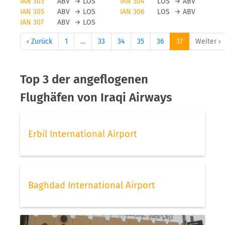
IAN 303
ABV
→
LOS
IAN 304
LOS
→
ABV
IAN 305
ABV
→
LOS
IAN 306
LOS
→
ABV
IAN 307
ABV
→
LOS
‹ Zurück
1
…
33
34
35
36
37
Weiter ›
Top 3 der angeflogenen
Flughäfen von Iraqi Airways
Erbil International Airport
Baghdad International Airport