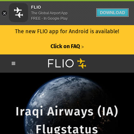
FLIO
DOWNLOAD
The Global Airport App
FREE - In Google Play
The new FLIO app for Android is available!
Click on FAQ
ᐳ
Iraqi Airways (IA)
Flugstatus