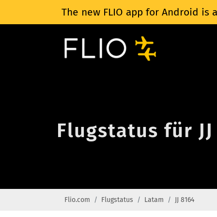
The new FLIO app for Android is a
Flugstatus für J
Flio.com
Flugstatus
Latam
JJ 8164