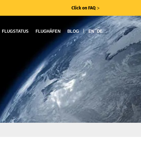
Click on FAQ
ᐳ
|
FLUGSTATUS
FLUGHÄFEN
BLOG
EN
DE