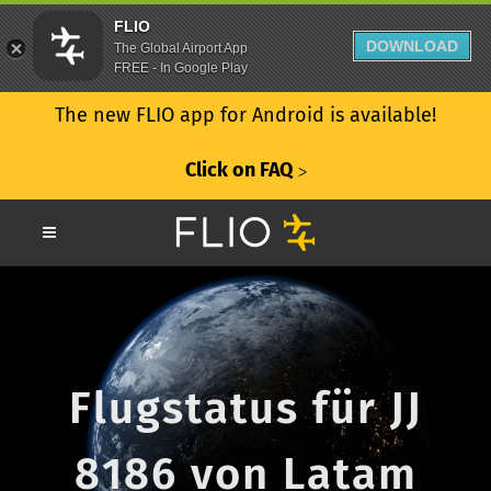
FLIO
DOWNLOAD
The Global Airport App
FREE - In Google Play
The new FLIO app for Android is available!
Click on FAQ
ᐳ
Flugstatus für JJ
8186 von Latam