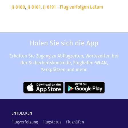
JJ 8180
,
JJ 8181
,
JJ 8191
-
Flug verfolgen Latam
Holen Sie sich die App
Erhalten Sie Zugang zu Abflugzeiten, Wartezeiten bei
der Sicherheitskontrolle, Flughafen-WLAN,
Parkplätzen und mehr.
ENTDECKEN
Flugverfolgung
Flugstatus
Flughäfen