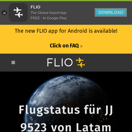
FLIO
DOWNLOAD
The Global Airport App
FREE - In Google Play
The new FLIO app for Android is available!
Click on FAQ
ᐳ
Flugstatus für JJ
9523 von Latam