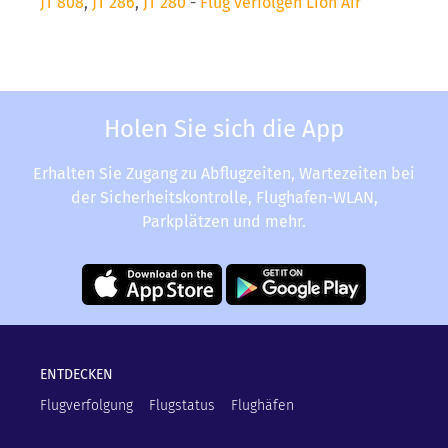
JT 808
,
JT 286
,
JT 280
-
Flug verfolgen Lion Air
Holen Sie sich die App
Erhalten Sie Zugang zu Abflugzeiten, Wartezeiten bei
der Sicherheitskontrolle, Flughafen-WLAN,
Parkplätzen und mehr.
ENTDECKEN
Flugverfolgung
Flugstatus
Flughäfen