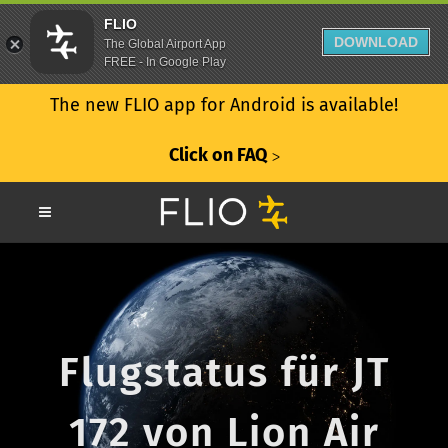
FLIO
DOWNLOAD
The Global Airport App
FREE - In Google Play
The new FLIO app for Android is available!
Click on FAQ
ᐳ
Flugstatus für JT
172 von Lion Air