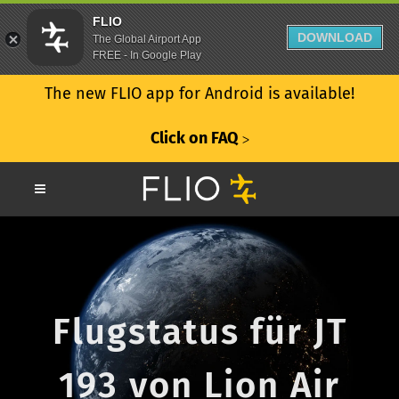
FLIO
DOWNLOAD
The Global Airport App
FREE - In Google Play
The new FLIO app for Android is available!
Click on FAQ
ᐳ
Flugstatus für JT
193 von Lion Air