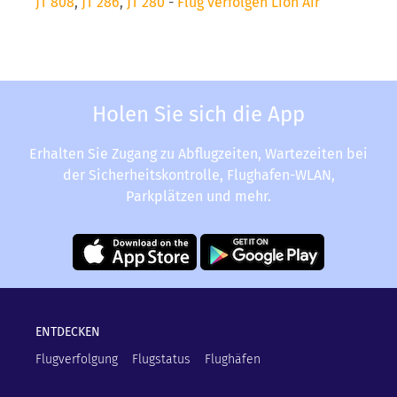
JT 808
,
JT 286
,
JT 280
-
Flug verfolgen Lion Air
Holen Sie sich die App
Erhalten Sie Zugang zu Abflugzeiten, Wartezeiten bei
der Sicherheitskontrolle, Flughafen-WLAN,
Parkplätzen und mehr.
ENTDECKEN
Flugverfolgung
Flugstatus
Flughäfen